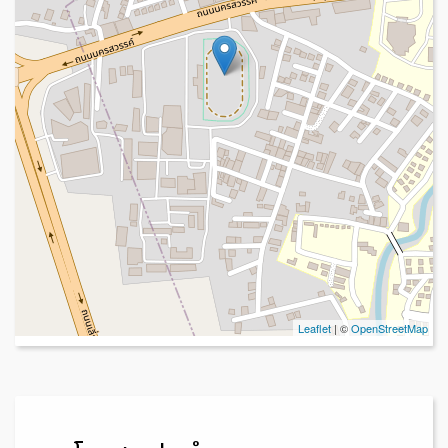
Leaflet
| ©
OpenStreetMap