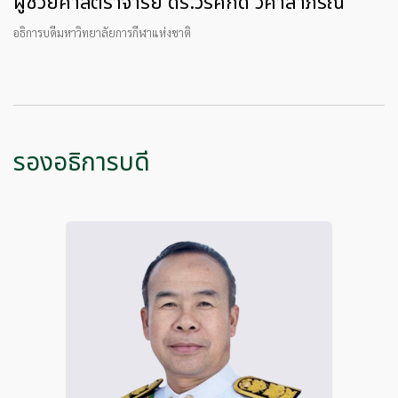
ผู้ช่วยศาสตราจารย์ ดร.วีรศักดิ์ วิศาลาภรณ์
อธิการบดีมหาวิทยาลัยการกีฬาแห่งชาติ
รองอธิการบดี