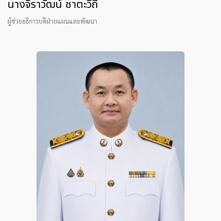
นางจิราวัฒน์ ชาตะวิถี
ผู้ช่วยอธิการบดีฝ่ายแผนและพัฒนา