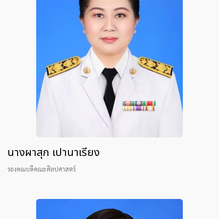
นางผาสุก เปานาเรียง
รองคณบดีคณะศิลปศาสตร์