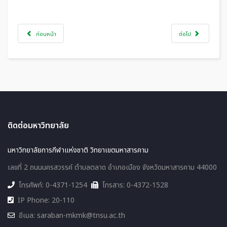
ก่อนหน้า
ต่อไป
ติดต่อมหาวิทยาลัย
มหาวิทยาลัยการกีฬาแห่งชาติ วิทยาเขตมหาสารคาม
เลขที่ 2 ถนนนครสวรรค์ ตำบลตลาด อำเภอเมือง จังหวัดมหาสารคาม 44000
โทรศัพท์: 0-4371-1254
โทรสาร: 0-4372-1528
IP Phone: 20-110
อีเมล: saraban-mkmk@tnsu.ac.th