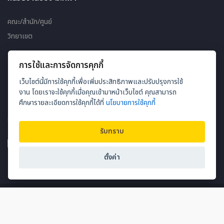
คณะ/สำนัก/ศูนย์
วิทยาเขต
เว็บไซต์
การใช้และการจัดการคุกกี้
เว็บไซต์นี้มีการใช้คุกกี้เพื่อเพิ่มประสิทธิภาพและปรับปรุงการใช้
แผนผังเว็บไซต์
งาน โดยเราจะใช้คุกกี้เมื่อคุณเข้ามาหน้าเว็บไซต์ คุณสามารถ
ศึกษารายละเอียดการใช้คุกกี้ได้ที่
นโยบายการใช้คุกกี้
ผู้ชมออนไลน์ 61
รับทราบ
ตั้งค่า
Copyright © 2026
Thailand National Sports University Mahasarakham
Campus.
สงวนสิทธิ์ทุกประการ