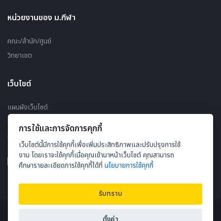
หน่วยงานของ ม.กีฬา
คณะ/สำนัก/ศูนย์
วิทยาเขต
เว็บไซต์
แผนผังเว็บไซต์
การใช้และการจัดการคุกกี้
ผู้ชมออนไลน์ 124
เว็บไซต์นี้มีการใช้คุกกี้เพื่อเพิ่มประสิทธิภาพและปรับปรุงการใช้
งาน โดยเราจะใช้คุกกี้เมื่อคุณเข้ามาหน้าเว็บไซต์ คุณสามารถ
ศึกษารายละเอียดการใช้คุกกี้ได้ที่
นโยบายการใช้คุกกี้
รับทราบ
Copyright © 2026
Thailand National Sports University Mahasarakham
ตั้งค่า